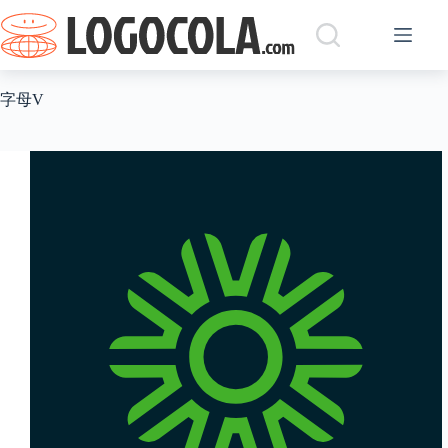
跳
过
内
容
字母V