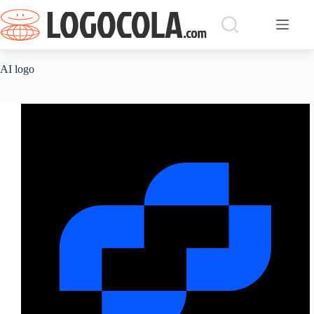
跳
过
内
容
AI logo