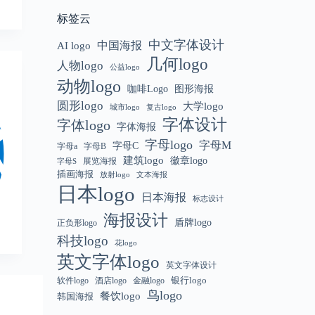
标签云
中文字体设计
中国海报
AI logo
几何logo
人物logo
公益logo
动物logo
咖啡Logo
图形海报
圆形logo
大学logo
城市logo
复古logo
字体设计
字体logo
字体海报
字母logo
字母M
字母C
字母a
字母B
建筑logo
徽章logo
展览海报
字母S
插画海报
放射logo
文本海报
日本logo
日本海报
标志设计
海报设计
盾牌logo
正负形logo
科技logo
花logo
英文字体logo
英文字体设计
银行logo
软件logo
金融logo
酒店logo
鸟logo
餐饮logo
韩国海报