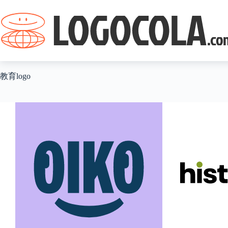
跳
过
内
容
教育logo