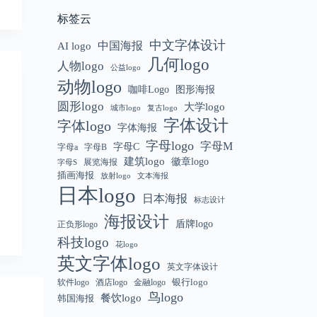
标签云
中文字体设计
中国海报
AI logo
几何logo
人物logo
公益logo
动物logo
咖啡Logo
图形海报
圆形logo
大学logo
城市logo
复古logo
字体设计
字体logo
字体海报
字母logo
字母M
字母C
字母a
字母B
建筑logo
徽章logo
展览海报
字母S
插画海报
放射logo
文本海报
日本logo
日本海报
标志设计
海报设计
盾牌logo
正负形logo
科技logo
花logo
英文字体logo
英文字体设计
银行logo
软件logo
金融logo
酒店logo
鸟logo
餐饮logo
韩国海报