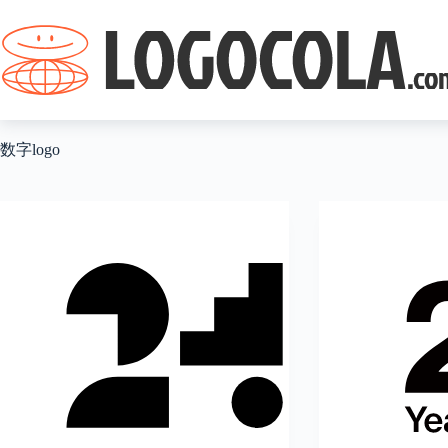
跳
过
内
容
数字logo