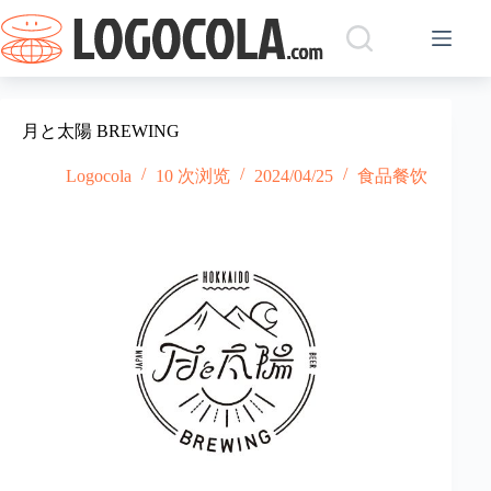
跳
过
内
容
月と太陽 BREWING
Logocola
10 次浏览
2024/04/25
食品餐饮