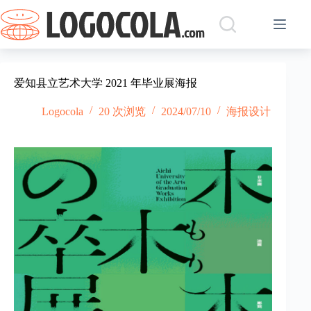
跳
过
内
容
爱知县立艺术大学 2021 年毕业展海报
Logocola
20 次浏览
2024/07/10
海报设计