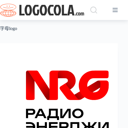
跳
过
内
容
字母logo