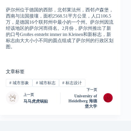
萨尔州位于德国的西部，北邻莱法州，西邻卢森堡，
西南与法国接壤，面积2568.51平方公里，人口106.5
万，是德国16个联邦州中最小的一个州。萨尔州因流
经该地区的萨尔河而得名。2月份，萨尔州推出了新
的口号Großes entsteht immer im Kleinen和新标志，新
标志由大大小小不同的圆点组成了萨尔州的行政区划
图。
文章标签
#
城市形象
#
城市标志
#
标志设计
下一页
上一页
University of
Heidelberg 海德
马马虎虎锅贴
堡大学