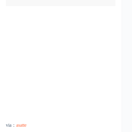
via：
asatte