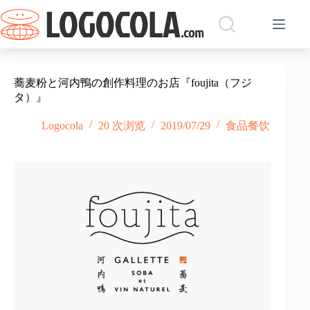
跳
过
内
容
蕎麦粉と河内鴨の創作料理のお店『foujita（フジ
タ）』
Logocola
20 次浏览
2019/07/29
食品餐饮