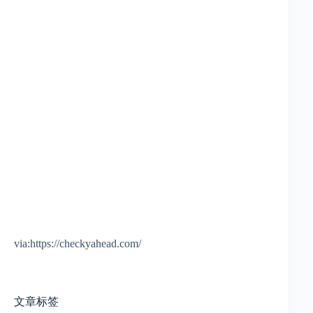
via:https://checkyahead.com/
文章标签