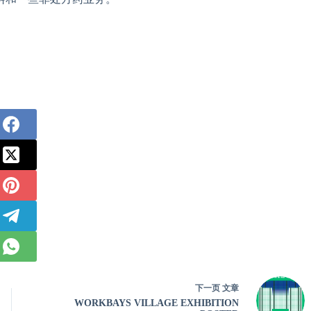
下一页
文章
WORKBAYS VILLAGE EXHIBITION