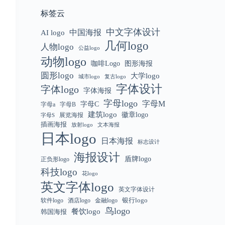
标签云
中文字体设计
中国海报
AI logo
几何logo
人物logo
公益logo
动物logo
咖啡Logo
图形海报
圆形logo
大学logo
城市logo
复古logo
字体设计
字体logo
字体海报
字母logo
字母M
字母C
字母a
字母B
建筑logo
徽章logo
展览海报
字母S
插画海报
放射logo
文本海报
日本logo
日本海报
标志设计
海报设计
盾牌logo
正负形logo
科技logo
花logo
英文字体logo
英文字体设计
银行logo
软件logo
金融logo
酒店logo
鸟logo
餐饮logo
韩国海报