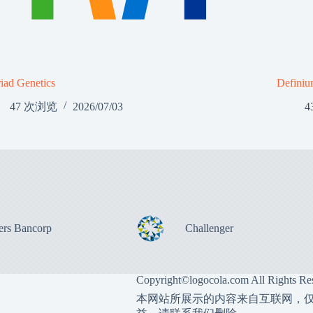
iad Genetics
Definiu
47 次浏览
2026/07/03
4
ers Bancorp
Challenger
Copyright©
logocola.com
All Rights Re
本网站所展示的内容来自互联网，