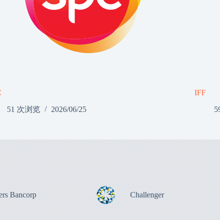
C
IFF
51 次浏览
2026/06/25
5
ers Bancorp
Challenger