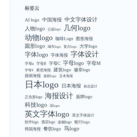
标签云
中文字体设计
中国海报
AI logo
几何logo
人物logo
公益logo
动物logo
咖啡Logo
图形海报
圆形logo
大学logo
城市logo
复古logo
字体设计
字体logo
字体海报
字母logo
字母M
字母C
字母a
字母B
建筑logo
徽章logo
展览海报
字母S
插画海报
放射logo
文本海报
日本logo
日本海报
标志设计
海报设计
盾牌logo
正负形logo
科技logo
花logo
英文字体logo
英文字体设计
银行logo
软件logo
金融logo
酒店logo
鸟logo
餐饮logo
韩国海报