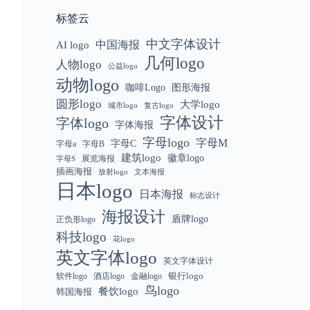
标签云
中文字体设计
中国海报
AI logo
几何logo
人物logo
公益logo
动物logo
咖啡Logo
图形海报
圆形logo
大学logo
城市logo
复古logo
字体设计
字体logo
字体海报
字母logo
字母M
字母C
字母a
字母B
建筑logo
徽章logo
展览海报
字母S
插画海报
放射logo
文本海报
日本logo
日本海报
标志设计
海报设计
盾牌logo
正负形logo
科技logo
花logo
英文字体logo
英文字体设计
银行logo
软件logo
金融logo
酒店logo
鸟logo
餐饮logo
韩国海报