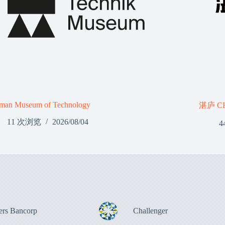
man Museum of Technology
湛庐 C
11 次浏览
2026/08/04
4
ers Bancorp
Challenger