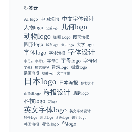
标签云
中文字体设计
中国海报
AI logo
几何logo
人物logo
公益logo
动物logo
咖啡Logo
图形海报
圆形logo
大学logo
城市logo
复古logo
字体设计
字体logo
字体海报
字母logo
字母M
字母C
字母a
字母B
建筑logo
徽章logo
展览海报
字母S
插画海报
放射logo
文本海报
日本logo
日本海报
标志设计
海报设计
盾牌logo
正负形logo
科技logo
花logo
英文字体logo
英文字体设计
银行logo
软件logo
金融logo
酒店logo
鸟logo
餐饮logo
韩国海报