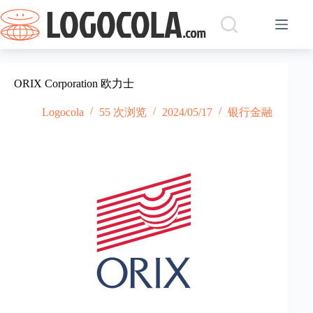
跳
过
内
容
ORIX Corporation 欧力士
Logocola
55 次浏览
2024/05/17
银行金融