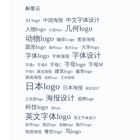
标签云
中文字体设计
中国海报
AI logo
几何logo
人物logo
公益logo
动物logo
咖啡Logo
图形海报
圆形logo
大学logo
城市logo
复古logo
字体设计
字体logo
字体海报
字母logo
字母M
字母C
字母a
字母B
建筑logo
徽章logo
展览海报
字母S
插画海报
放射logo
文本海报
日本logo
日本海报
标志设计
海报设计
盾牌logo
正负形logo
科技logo
花logo
英文字体logo
英文字体设计
银行logo
软件logo
金融logo
酒店logo
鸟logo
餐饮logo
韩国海报