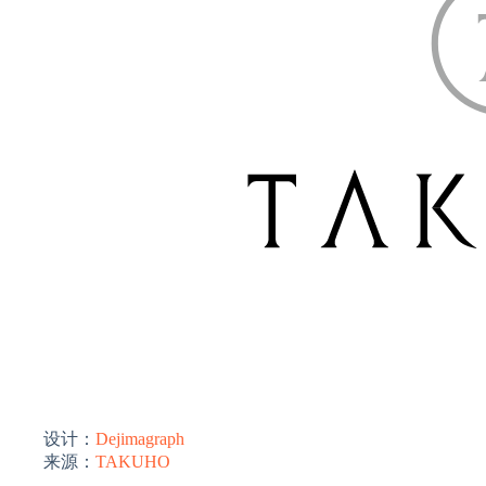
设计：
Dejimagraph
来源：
TAKUHO