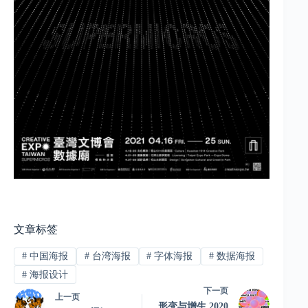
文章标签
#
中国海报
#
台湾海报
#
字体海报
#
数据海报
#
海报设计
下一页
上一页
形变与增生 2020