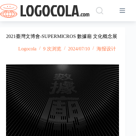
跳
过
内
容
2021臺灣文博會-SUPERMICROS 數據廟 文化概念展
Logocola
9 次浏览
2024/07/10
海报设计