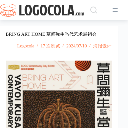
跳
过
内
容
BRING ART HOME 草间弥生当代艺术展销会
Logocola
17 次浏览
2024/07/10
海报设计