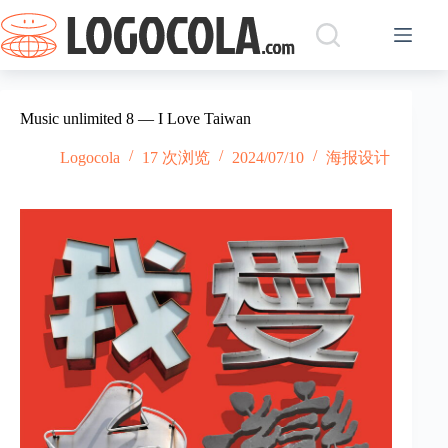
跳
过
内
容
Music unlimited 8 — I Love Taiwan
Logocola
17 次浏览
2024/07/10
海报设计