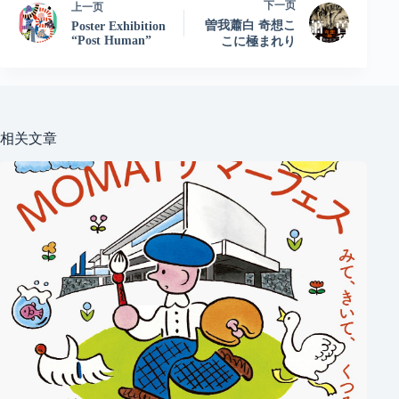
下一页
上一页
曽我蕭白 奇想こ
Poster Exhibition
“Post Human”
こに極まれり
相关文章