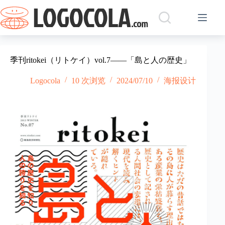
跳
过
内
容
季刊ritokei（リトケイ）vol.7——「島と人の歴史」
Logocola
10 次浏览
2024/07/10
海报设计