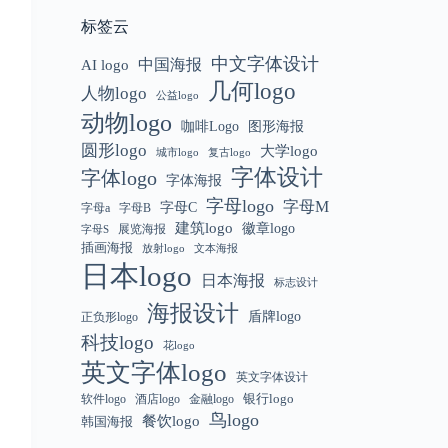
标签云
中文字体设计
中国海报
AI logo
几何logo
人物logo
公益logo
动物logo
咖啡Logo
图形海报
圆形logo
大学logo
城市logo
复古logo
字体设计
字体logo
字体海报
字母logo
字母M
字母C
字母a
字母B
建筑logo
徽章logo
展览海报
字母S
插画海报
放射logo
文本海报
日本logo
日本海报
标志设计
海报设计
盾牌logo
正负形logo
科技logo
花logo
英文字体logo
英文字体设计
银行logo
软件logo
金融logo
酒店logo
鸟logo
餐饮logo
韩国海报