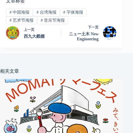
文章标签
#
中国海报
#
台湾海报
#
字体海报
#
艺术节海报
#
音乐节海报
下一页
上一页
ニュー土木 New
西九大戲棚
Engineering
相关文章