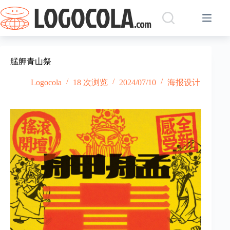
跳
过
内
容
艋舺青山祭
Logocola
18 次浏览
2024/07/10
海报设计