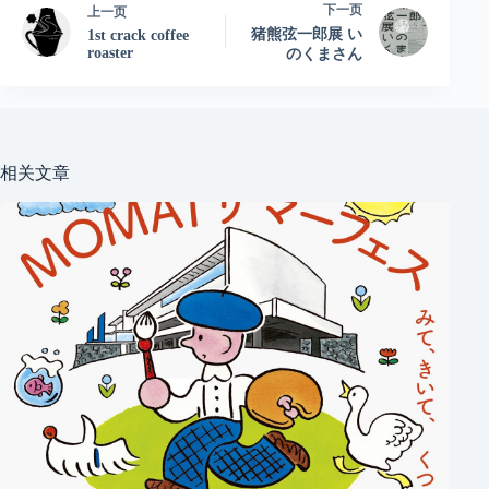
下一页
上一页
猪熊弦一郎展 い
1st crack coffee
roaster
のくまさん
相关文章