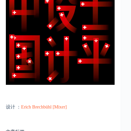
设计 ：
Erich Brechbühl [Mixer]