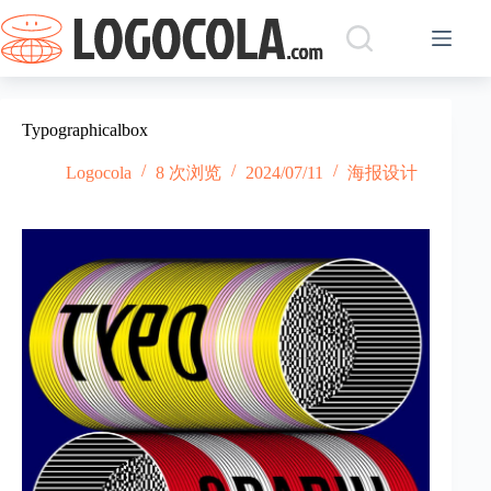
跳
过
内
容
Typographicalbox
Logocola
8 次浏览
2024/07/11
海报设计