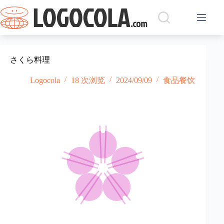
跳
过
内
容
さくら料理
Logocola
18 次浏览
2024/09/09
食品餐饮