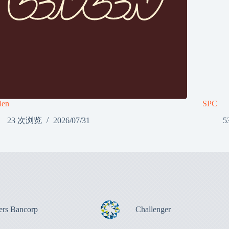
len
SPC
23 次浏览
2026/07/31
5
ers Bancorp
Challenger