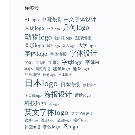
标签云
中文字体设计
中国海报
AI logo
几何logo
人物logo
公益logo
动物logo
咖啡Logo
图形海报
圆形logo
大学logo
城市logo
复古logo
字体设计
字体logo
字体海报
字母logo
字母M
字母C
字母a
字母B
建筑logo
徽章logo
展览海报
字母S
插画海报
放射logo
文本海报
日本logo
日本海报
标志设计
海报设计
盾牌logo
正负形logo
科技logo
花logo
英文字体logo
英文字体设计
银行logo
软件logo
金融logo
酒店logo
鸟logo
餐饮logo
韩国海报