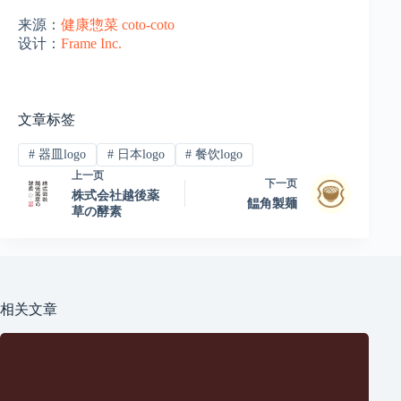
来源：
健康惣菜 coto-coto
设计：
Frame Inc.
文章标签
#
器皿logo
#
日本logo
#
餐饮logo
上一页
下一页
株式会社越後薬
饂角製麺
草の酵素
相关文章