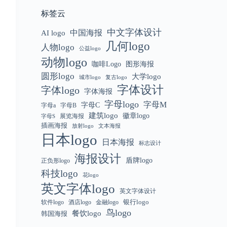
标签云
中文字体设计
中国海报
AI logo
几何logo
人物logo
公益logo
动物logo
咖啡Logo
图形海报
圆形logo
大学logo
城市logo
复古logo
字体设计
字体logo
字体海报
字母logo
字母M
字母C
字母a
字母B
建筑logo
徽章logo
展览海报
字母S
插画海报
放射logo
文本海报
日本logo
日本海报
标志设计
海报设计
盾牌logo
正负形logo
科技logo
花logo
英文字体logo
英文字体设计
银行logo
软件logo
金融logo
酒店logo
鸟logo
餐饮logo
韩国海报