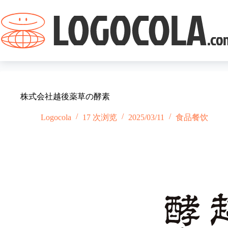
跳
过
内
容
株式会社越後薬草の酵素
Logocola
17 次浏览
2025/03/11
食品餐饮