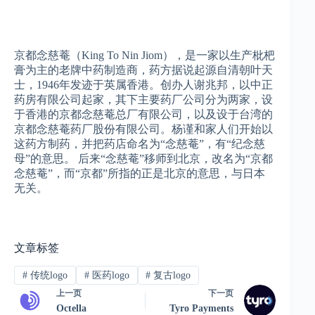
京都念慈菴（King To Nin Jiom），是一家以生产枇杷
膏为主的老牌中药制造商，药方据说起源自清朝叶天
士，1946年发迹于英属香港。创办人谢兆邦，以中正
药房有限公司起家，其下主要药厂公司分为两家，设
于香港的京都念慈菴总厂有限公司，以及设于台湾的
京都念慈菴药厂股份有限公司。杨谨和家人们开始以
这药方制药，并把药店命名为“念慈菴”，有“纪念慈
母”的意思。 后来“念慈菴”移师到北京，改名为“京都
念慈菴”，而“京都”所指的正是北京的意思，与日本
无关。
文章标签
#
传统logo
#
医药logo
#
复古logo
上一页
下一页
Octella
Tyro Payments