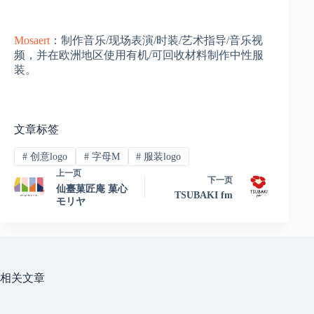
Mosaert
：制作音乐/现场表演/时装/艺术指导/音乐视
频，并在欧洲地区使用有机/可回收材料制作中性服
装。
文章标签
#
创意logo
#
字母M
#
服装logo
上一页
下一页
仙臺菓匠庵 菓心
TSUBAKI fm
モリヤ
相关文章