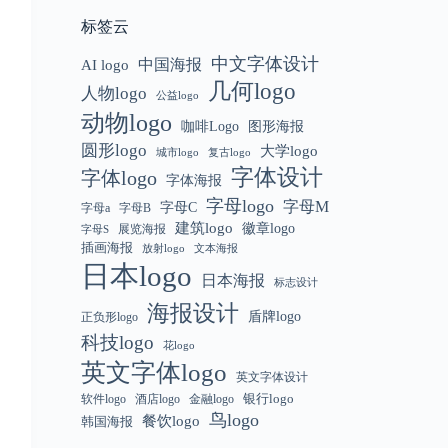
标签云
中文字体设计
中国海报
AI logo
几何logo
人物logo
公益logo
动物logo
咖啡Logo
图形海报
圆形logo
大学logo
城市logo
复古logo
字体设计
字体logo
字体海报
字母logo
字母M
字母C
字母a
字母B
建筑logo
徽章logo
展览海报
字母S
插画海报
放射logo
文本海报
日本logo
日本海报
标志设计
海报设计
盾牌logo
正负形logo
科技logo
花logo
英文字体logo
英文字体设计
银行logo
软件logo
金融logo
酒店logo
鸟logo
餐饮logo
韩国海报