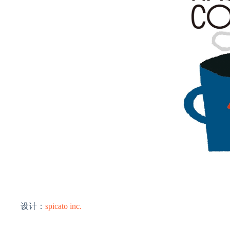
设计：
spicato inc.