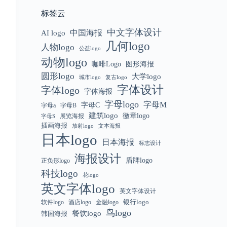
标签云
中文字体设计
中国海报
AI logo
几何logo
人物logo
公益logo
动物logo
咖啡Logo
图形海报
圆形logo
大学logo
城市logo
复古logo
字体设计
字体logo
字体海报
字母logo
字母M
字母C
字母a
字母B
建筑logo
徽章logo
展览海报
字母S
插画海报
放射logo
文本海报
日本logo
日本海报
标志设计
海报设计
盾牌logo
正负形logo
科技logo
花logo
英文字体logo
英文字体设计
银行logo
软件logo
金融logo
酒店logo
鸟logo
餐饮logo
韩国海报