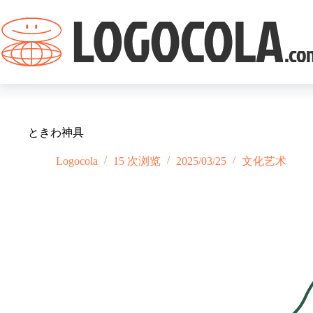
跳
过
内
容
ときわ神具
Logocola
15 次浏览
2025/03/25
文化艺术