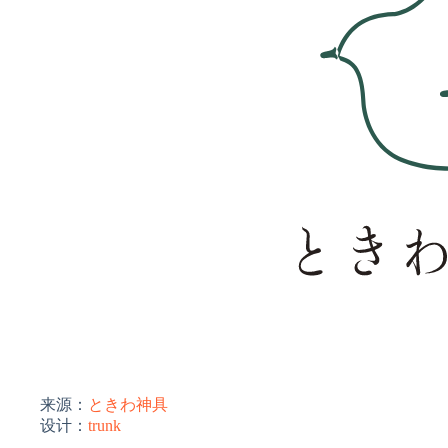
来源：
ときわ神具
设计：
trunk