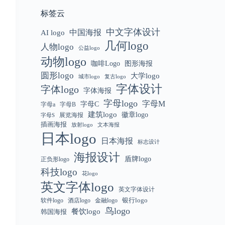
标签云
中文字体设计
中国海报
AI logo
几何logo
人物logo
公益logo
动物logo
咖啡Logo
图形海报
圆形logo
大学logo
城市logo
复古logo
字体设计
字体logo
字体海报
字母logo
字母M
字母C
字母a
字母B
建筑logo
徽章logo
展览海报
字母S
插画海报
放射logo
文本海报
日本logo
日本海报
标志设计
海报设计
盾牌logo
正负形logo
科技logo
花logo
英文字体logo
英文字体设计
银行logo
软件logo
金融logo
酒店logo
鸟logo
餐饮logo
韩国海报