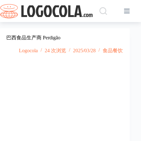
跳
过
内
容
巴西食品生产商 Perdigão
Logocola
24 次浏览
2025/03/28
食品餐饮