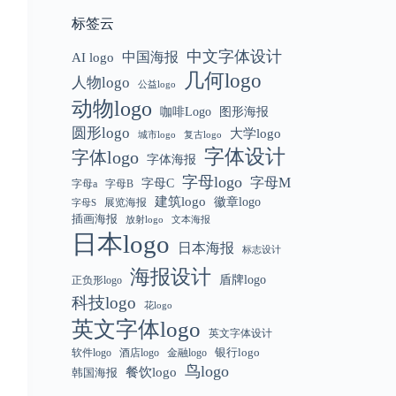
标签云
中文字体设计
中国海报
AI logo
几何logo
人物logo
公益logo
动物logo
咖啡Logo
图形海报
圆形logo
大学logo
城市logo
复古logo
字体设计
字体logo
字体海报
字母logo
字母M
字母C
字母a
字母B
建筑logo
徽章logo
展览海报
字母S
插画海报
放射logo
文本海报
日本logo
日本海报
标志设计
海报设计
盾牌logo
正负形logo
科技logo
花logo
英文字体logo
英文字体设计
银行logo
软件logo
金融logo
酒店logo
鸟logo
餐饮logo
韩国海报