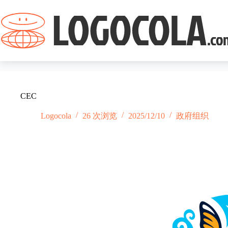
跳
过
内
容
CEC
Logocola
26 次浏览
2025/12/10
政府组织