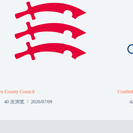
ex County Council
Confind
40 次浏览
2026/07/09
4