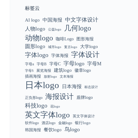
标签云
中文字体设计
中国海报
AI logo
几何logo
人物logo
公益logo
动物logo
咖啡Logo
图形海报
圆形logo
大学logo
城市logo
复古logo
字体设计
字体logo
字体海报
字母logo
字母M
字母C
字母a
字母B
建筑logo
徽章logo
展览海报
字母S
插画海报
放射logo
文本海报
日本logo
日本海报
标志设计
海报设计
盾牌logo
正负形logo
科技logo
花logo
英文字体logo
英文字体设计
银行logo
软件logo
金融logo
酒店logo
鸟logo
餐饮logo
韩国海报