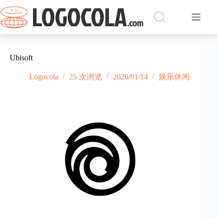
跳
过
内
容
Ubisoft
Logocola
25 次浏览
2026/01/14
娱乐休闲