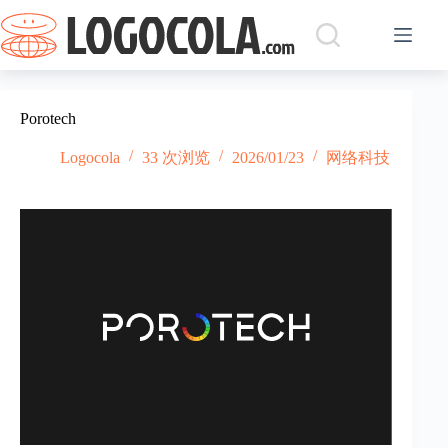
跳
过
内
容
Porotech
Logocola
33 次浏览
2026/01/23
网络科技