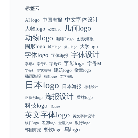
标签云
中文字体设计
中国海报
AI logo
几何logo
人物logo
公益logo
动物logo
咖啡Logo
图形海报
圆形logo
大学logo
城市logo
复古logo
字体设计
字体logo
字体海报
字母logo
字母M
字母C
字母a
字母B
建筑logo
徽章logo
展览海报
字母S
插画海报
放射logo
文本海报
日本logo
日本海报
标志设计
海报设计
盾牌logo
正负形logo
科技logo
花logo
英文字体logo
英文字体设计
银行logo
软件logo
金融logo
酒店logo
鸟logo
餐饮logo
韩国海报