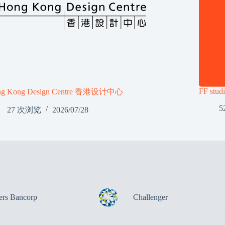
FF stud
ng Kong Design Centre 香港设计中心
5
27 次浏览
2026/07/28
ers Bancorp
Challenger