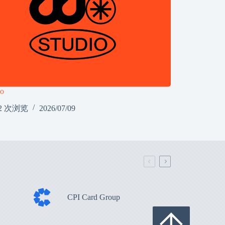
io
2 次浏览
2026/07/09
CPI Card Group