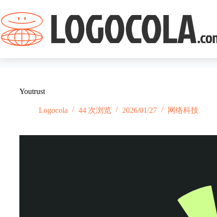
跳
过
内
容
Youtrust
Logocola
44 次浏览
2026/01/27
网络科技