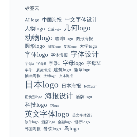
标签云
中文字体设计
中国海报
AI logo
几何logo
人物logo
公益logo
动物logo
咖啡Logo
图形海报
圆形logo
大学logo
城市logo
复古logo
字体设计
字体logo
字体海报
字母logo
字母M
字母C
字母a
字母B
建筑logo
徽章logo
展览海报
字母S
插画海报
放射logo
文本海报
日本logo
日本海报
标志设计
海报设计
盾牌logo
正负形logo
科技logo
花logo
英文字体logo
英文字体设计
银行logo
软件logo
金融logo
酒店logo
鸟logo
餐饮logo
韩国海报