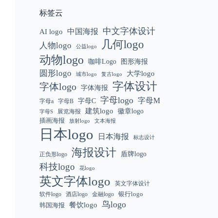
标签云
中文字体设计
中国海报
AI logo
几何logo
人物logo
公益logo
动物logo
咖啡Logo
图形海报
圆形logo
大学logo
城市logo
复古logo
字体设计
字体logo
字体海报
字母logo
字母M
字母C
字母a
字母B
建筑logo
徽章logo
展览海报
字母S
插画海报
放射logo
文本海报
日本logo
日本海报
标志设计
海报设计
盾牌logo
正负形logo
科技logo
花logo
英文字体logo
英文字体设计
银行logo
软件logo
金融logo
酒店logo
鸟logo
餐饮logo
韩国海报