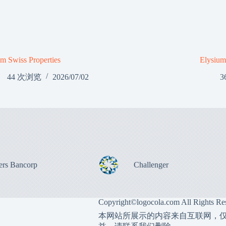
m Swiss Properties
Elysiu
44 次浏览
2026/07/02
3
ers Bancorp
Challenger
Copyright©
logocola.com
All Rights Re
本网站所展示的内容来自互联网，