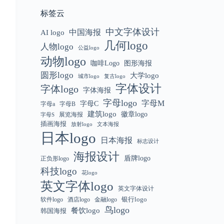
标签云
中文字体设计
中国海报
AI logo
几何logo
人物logo
公益logo
动物logo
咖啡Logo
图形海报
圆形logo
大学logo
城市logo
复古logo
字体设计
字体logo
字体海报
字母logo
字母M
字母C
字母a
字母B
建筑logo
徽章logo
展览海报
字母S
插画海报
放射logo
文本海报
日本logo
日本海报
标志设计
海报设计
盾牌logo
正负形logo
科技logo
花logo
英文字体logo
英文字体设计
银行logo
软件logo
金融logo
酒店logo
鸟logo
餐饮logo
韩国海报