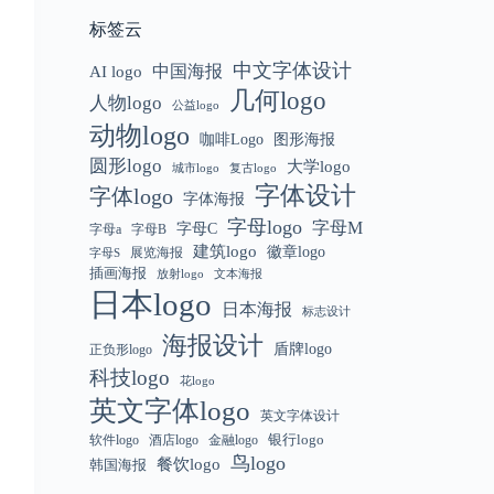
标签云
中文字体设计
中国海报
AI logo
几何logo
人物logo
公益logo
动物logo
咖啡Logo
图形海报
圆形logo
大学logo
城市logo
复古logo
字体设计
字体logo
字体海报
字母logo
字母M
字母C
字母a
字母B
建筑logo
徽章logo
展览海报
字母S
插画海报
放射logo
文本海报
日本logo
日本海报
标志设计
海报设计
盾牌logo
正负形logo
科技logo
花logo
英文字体logo
英文字体设计
银行logo
软件logo
金融logo
酒店logo
鸟logo
餐饮logo
韩国海报