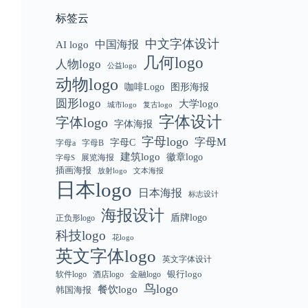
标签云
中文字体设计
中国海报
AI logo
几何logo
人物logo
公益logo
动物logo
咖啡Logo
图形海报
圆形logo
大学logo
城市logo
复古logo
字体设计
字体logo
字体海报
字母logo
字母M
字母C
字母a
字母B
建筑logo
徽章logo
展览海报
字母S
插画海报
放射logo
文本海报
日本logo
日本海报
标志设计
海报设计
盾牌logo
正负形logo
科技logo
花logo
英文字体logo
英文字体设计
银行logo
软件logo
金融logo
酒店logo
鸟logo
餐饮logo
韩国海报