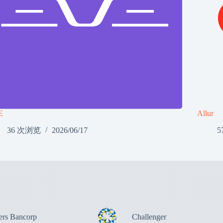
E
Allur
36 次浏览
2026/06/17
5
ers Bancorp
Challenger