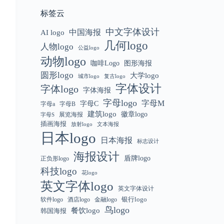
标签云
中文字体设计
中国海报
AI logo
几何logo
人物logo
公益logo
动物logo
咖啡Logo
图形海报
圆形logo
大学logo
城市logo
复古logo
字体设计
字体logo
字体海报
字母logo
字母M
字母C
字母a
字母B
建筑logo
徽章logo
展览海报
字母S
插画海报
放射logo
文本海报
日本logo
日本海报
标志设计
海报设计
盾牌logo
正负形logo
科技logo
花logo
英文字体logo
英文字体设计
银行logo
软件logo
金融logo
酒店logo
鸟logo
餐饮logo
韩国海报