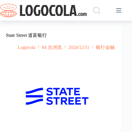
跳
过
内
容
‌State Street 道富银行
Logocola
84 次浏览
2024/12/11
银行金融