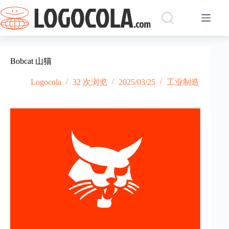
跳
过
内
容
Bobcat 山猫
Logocola
32 次浏览
2025/03/25
工业制造